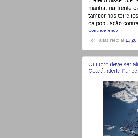
prefeito disse que 
manhã, na frente da
tambor nos terreir
da população contra
Continue lendo »
Por
Farias Neto
at
10:20
Outubro deve ser a
Ceará, alerta Func