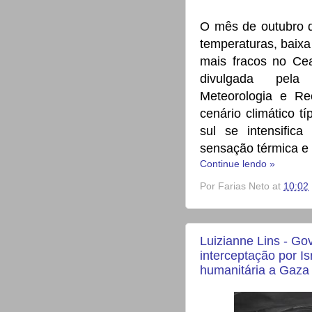
O mês de outubro d
temperaturas, baixa
mais fracos no Ce
divulgada pel
Meteorologia e Re
cenário climático t
sul se intensifi
sensação térmica e
Continue lendo »
Por
Farias Neto
at
10:02
Luizianne Lins - Gov
interceptação por Is
humanitária a Gaza