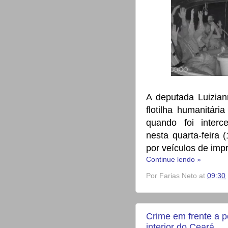
A deputada Luizian
flotilha humanitár
quando foi interc
nesta quarta-feira 
por veículos de im
Continue lendo »
Por
Farias Neto
at
09:30
Crime em frente a p
interior do Ceará