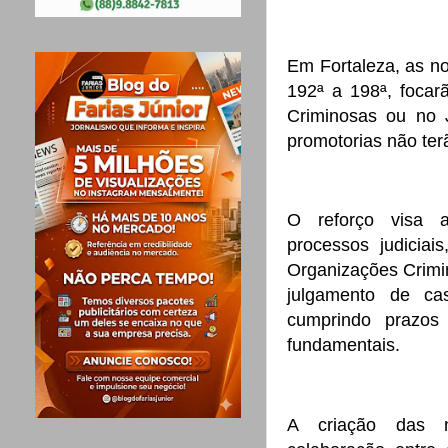
Em Fortaleza, as n
192ª a 198ª, focar
Criminosas ou no 
promotorias não ter
O reforço visa 
processos judiciai
Organizações Crimin
julgamento de ca
cumprindo prazos 
fundamentais.
A criação das n