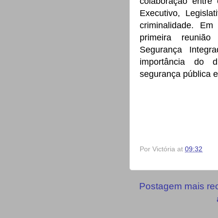
colaboração entr
Executivo, Legisla
criminalidade. Em
primeira reuniã
Segurança Integr
importância do 
segurança pública e
Por
Victória
at
09:32
Postagem mais re