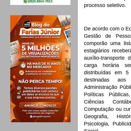
processo seletivo.
De acordo com o Edi
Gestão de Pessoa
comporão uma list
estagiários receb
auxílio-transport
carga horária s
distribuídas em 5
destinadas aos 
Administração Públ
Políticas Públicas
Ciências Contáb
Computação ou curs
Geografia, Histó
Psicologia, Public
Social.