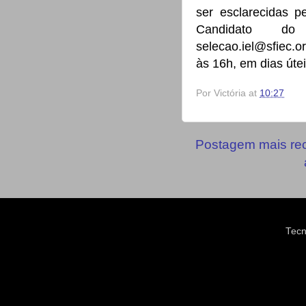
ser esclarecidas p
Candidato do
selecao.iel@sfiec.
às 16h, em dias útei
Por
Victória
at
10:27
Postagem mais re
Tecn