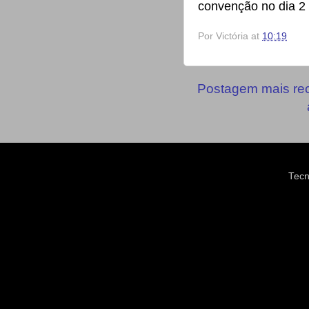
convenção no dia 2 
Por
Victória
at
10:19
Postagem mais re
Tecn