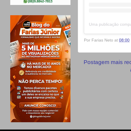
Por
Farias Neto
at
08:00
Postagem mais re