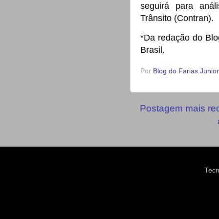
seguirá para aná
Trânsito (Contran).
*Da redação do Blo
Brasil
.
Por
Blog do Farias Junior
Postagem mais re
Tecn