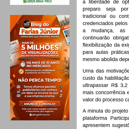
a liberdade de opt
preparo
seja po
tradicional ou cont
credenciados pelo
a mudança, as p
continuarão obriga
flexibilização da e
para aulas prática
mesmo abolida depe
Uma das motivações
custo da habilitaç
ultrapassar R$ 3,2
mais concorrência e
valor do processo ca
A minuta do projeto 
plataforma Partici
apresentem sugestõ