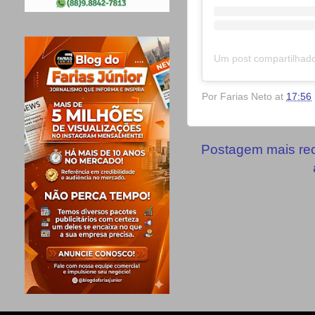
Por
Farias Neto
at
17:56
Postagem mais re