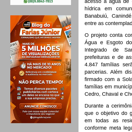
acesso à água de q
hídrica em comun
Banabuiú, Canindé
entre as contempla
O projeto conta c
Água e Esgoto do
Integrado de Sa
prefeituras e de a
4.847 famílias se
parcerias. Além d
firmado com a Sola
famílias em municí
Cedro,
Chaval
e
Ch
Durante a cerimôn
que o objetivo do 
em todas as resi
conforme meta lega