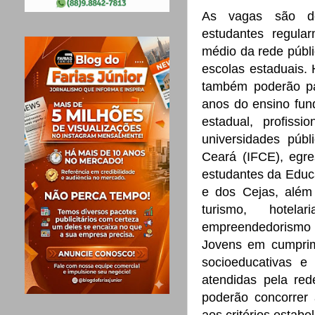
As vagas são des
estudantes regula
médio da rede públi
escolas estaduais.
também poderão par
anos do ensino fun
estadual, profiss
universidades públ
Ceará (IFCE), egre
estudantes da Educ
e dos Cejas, além 
turismo, hotelar
empreendedorismo
Jovens em cumpri
socioeducativas e 
atendidas pela re
poderão concorrer
aos critérios estabe