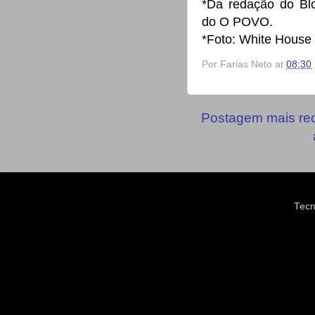
*Da redação do Bl
do O POVO.
*Foto: White House
Por
Farias Neto
at
08:30
Postagem mais re
Tecn